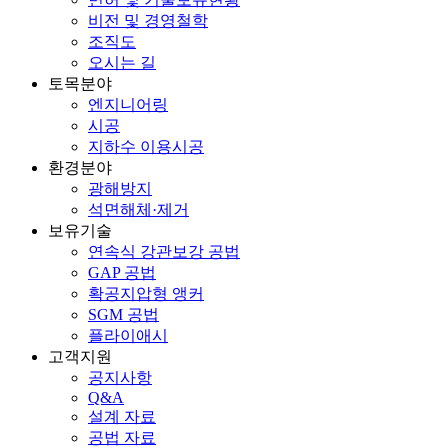
비전 및 경영철학
조직도
오시는 길
토목분야
엔지니어링
시공
지하수 이용시공
환경분야
광해방지
석면해체·제거
보유기술
연속식 강관보강 공법
GAP 공법
확공지압형 앵커
SGM 공법
플라이애시
고객지원
공지사항
Q&A
설계 자료
공법 자료